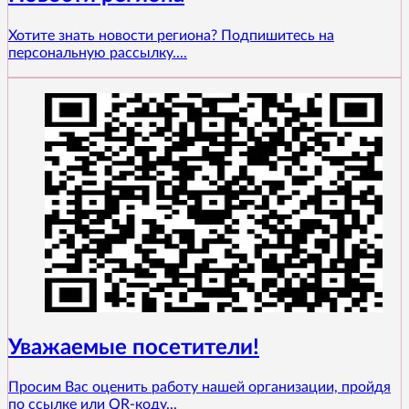
Хотите знать новости региона? Подпишитесь на
персональную рассылку....
Уважаемые посетители!
Просим Вас оценить работу нашей организации, пройдя
по ссылке или QR-коду...