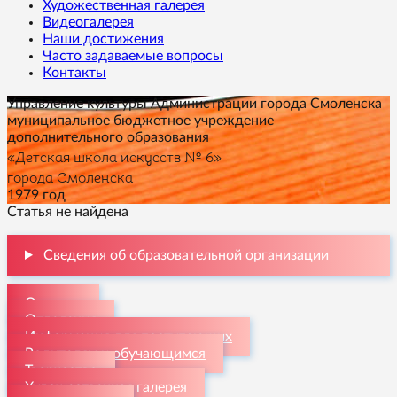
Художественная галерея
Видеогалерея
Наши достижения
Часто задаваемые вопросы
Контакты
Управление культуры Администрации города Смоленска
муниципальное бюджетное учреждение
дополнительного образования
«Детская школа искусств № 6»
города Смоленска
1979 год
Статья не найдена
Сведения об образовательной организации
О школе
Отделения
Информация для поступающих
Родителям и обучающимся
Творчество
Художественная галерея