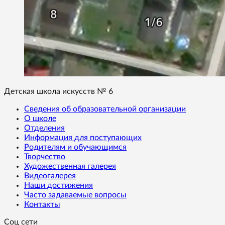
Детская школа искусств № 6
Сведения об образовательной организации
О школе
Отделения
Информация для поступающих
Родителям и обучающимся
Творчество
Художественная галерея
Видеогалерея
Наши достижения
Часто задаваемые вопросы
Контакты
Соц сети