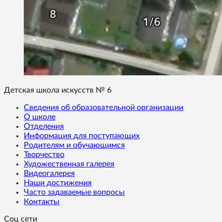
Детская школа искусств № 6
Сведения об образовательной организации
О школе
Отделения
Информация для поступающих
Родителям и обучающимся
Творчество
Художественная галерея
Видеогалерея
Наши достижения
Часто задаваемые вопросы
Контакты
Соц сети