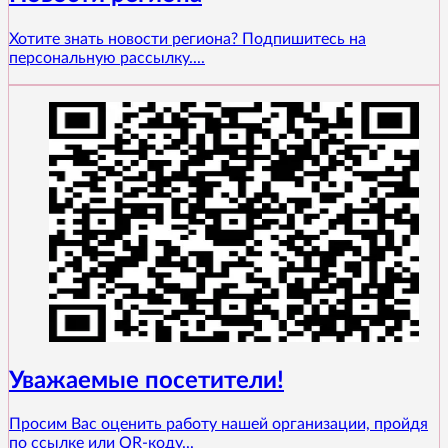
Хотите знать новости региона? Подпишитесь на
персональную рассылку....
Уважаемые посетители!
Просим Вас оценить работу нашей организации, пройдя
по ссылке или QR-коду...