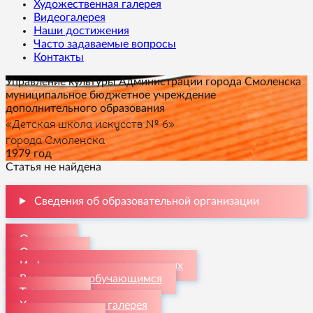
Художественная галерея
Видеогалерея
Наши достижения
Часто задаваемые вопросы
Контакты
Управление культуры Администрации города Смоленска
муниципальное бюджетное учреждение
дополнительного образования
«Детская школа искусств № 6»
города Смоленска
1979 год
Статья не найдена
Сведения об образовательной организации
О школе
Отделения
Информация для поступающих
Родителям и обучающимся
Творчество
Художественная галерея