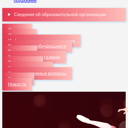
подробнее
Сведения об образовательной организации
О школе
Отделения
Информация для поступающих
Родителям и обучающимся
Творчество
Художественная галерея
Видеогалерея
Наши достижения
Часто задаваемые вопросы
Контакты
Новости