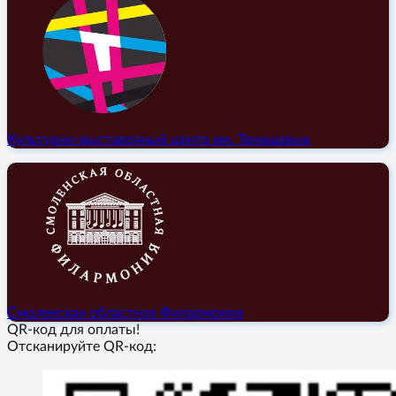
Культурно-выставочный центр им. Тенишевых
Смоленская областная Филармония
QR-код для оплаты!
Отсканируйте QR-код: