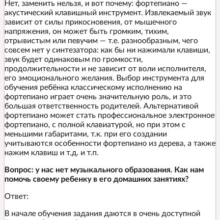
Нет, заменить нельзя, и вот почему: фортепиано —
акустический клавишный инструмент. Извлекаемый звук
зависит от силы прикосновения, от мышечного
напряжения, он может быть громким, тихим,
отрывистым или певучим — т.е. разнообразным, чего
совсем нет у синтезатора: как бы ни нажимали клавиши,
звук будет одинаковым по громкости,
продолжительности и не зависит от воли исполнителя,
его эмоционального желания. Выбор инструмента для
обучения ребёнка классическому исполнению на
фортепиано играет очень значительную роль, и это
большая ответственность родителей. Альтернативой
фортепиано может стать профессиональное электронное
фортепиано, с полной клавиатурой, но при этом с
меньшими габаритами, т.к. при его создании
учитываются особенности фортепиано из дерева, а также
нажим клавиш и т.д. и т.п.
Вопрос: у нас нет музыкального образования. Как нам
помочь своему ребенку в его домашних занятиях?
Ответ:
В начале обучения задания даются в очень доступной