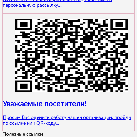
персональную рассылку....
Уважаемые посетители!
Просим Вас оценить работу нашей организации, пройдя
по ссылке или QR-коду...
Полезные ссылки