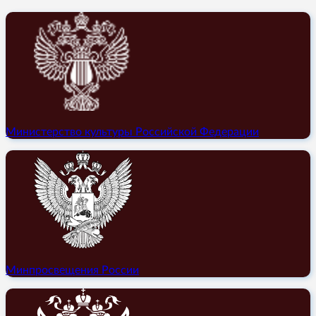
Министерство культуры Российской Федерации
Минпросвещения России