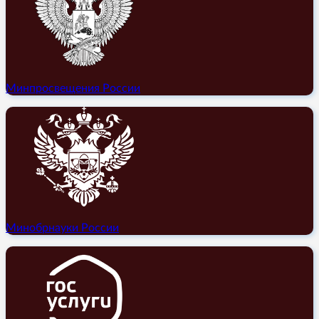
Минпросвещения России
Минобрнауки России