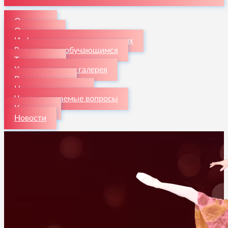
О школе
Отделения
Информация для поступающих
Родителям и обучающимся
Творчество
Художественная галерея
Видеогалерея
Наши достижения
Часто задаваемые вопросы
Контакты
Новости