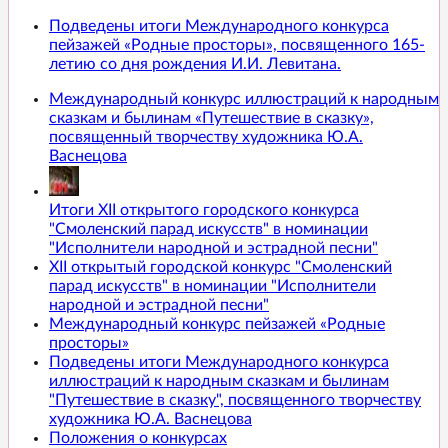
Подведены итоги Международного конкурса
пейзажей «Родные просторы», посвященного 165-
летию со дня рождения И.И. Левитана.
Международный конкурс иллюстраций к народным
сказкам и былинам «Путешествие в сказку»,
посвященный творчеству художника Ю.А.
Васнецова
Итоги XII открытого городского конкурса
"Смоленский парад искусств" в номинации
"Исполнители народной и эстрадной песни"
XII открытый городской конкурс "Смоленский
парад искусств" в номинации "Исполнители
народной и эстрадной песни"
Международный конкурс пейзажей «Родные
просторы»
Подведены итоги Международного конкурса
иллюстраций к народным сказкам и былинам
"Путешествие в сказку", посвященного творчеству
художника Ю.А. Васнецова
Положения о конкурсах