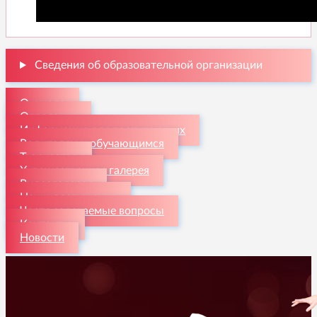
Сведения об образовательной организации
О школе
Отделения
Информация для поступающих
Родителям и обучающимся
Творчество
Художественная галерея
Видеогалерея
Наши достижения
Часто задаваемые вопросы
Контакты
Новости