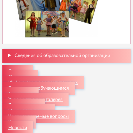
Сведения об образовательной организации
О школе
Отделения
Информация для поступающих
Родителям и обучающимся
Творчество
Художественная галерея
Видеогалерея
Наши достижения
Часто задаваемые вопросы
Контакты
Новости