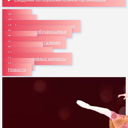
Сведения об образовательной организации
О школе
Отделения
Информация для поступающих
Родителям и обучающимся
Творчество
Художественная галерея
Видеогалерея
Наши достижения
Часто задаваемые вопросы
Контакты
Новости