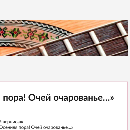
 пора! Очей очарованье…»
й вернисаж.
Осенняя пора! Очей очарованье…»