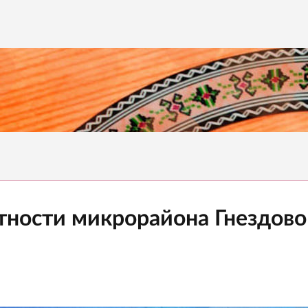
тности микрорайона Гнездово