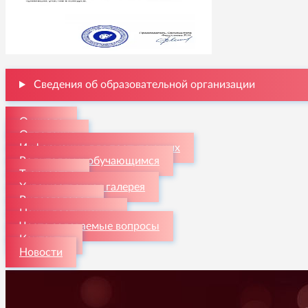
Сведения об образовательной организации
О школе
Отделения
Информация для поступающих
Родителям и обучающимся
Творчество
Художественная галерея
Видеогалерея
Наши достижения
Часто задаваемые вопросы
Контакты
Новости