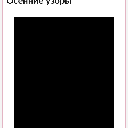
"Осенние узоры"