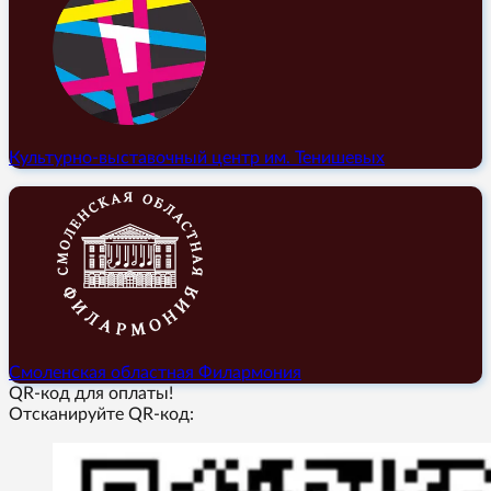
Культурно-выставочный центр им. Тенишевых
Смоленская областная Филармония
QR-код для оплаты!
Отсканируйте QR-код: