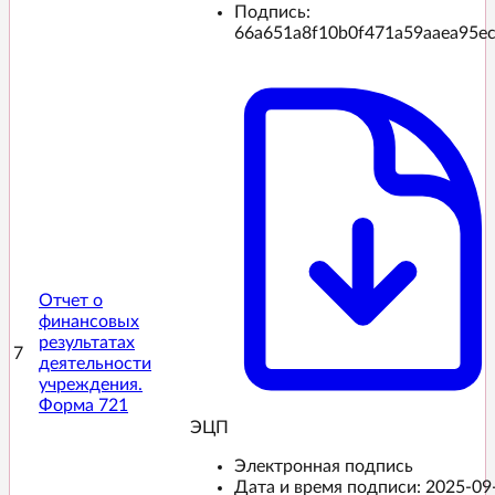
Подпись:
66a651a8f10b0f471a59aaea95e
Отчет о
финансовых
результатах
7
деятельности
учреждения.
Форма 721
ЭЦП️
Электронная подпись
Дата и время подписи:
2025-09