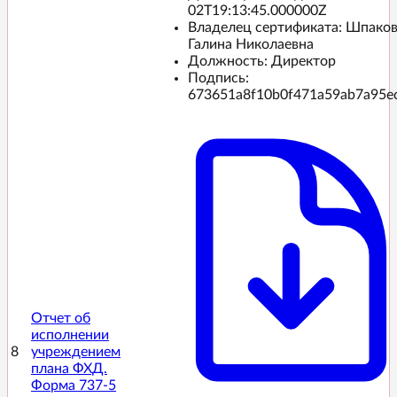
02T19:13:45.000000Z
Владелец сертификата: Шпако
Галина Николаевна
Должность: Директор
Подпись:
673651a8f10b0f471a59ab7a95e
Отчет об
исполнении
8
учреждением
плана ФХД.
Форма 737-5