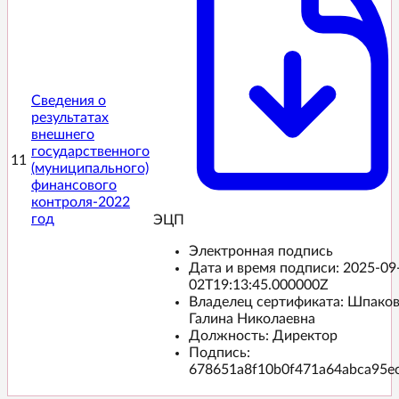
Сведения о
результатах
внешнего
государственного
11
(муниципального)
финансового
контроля-2022
год
ЭЦП️
Электронная подпись
Дата и время подписи:
2025-09
02T19:13:45.000000Z
Владелец сертификата: Шпако
Галина Николаевна
Должность: Директор
Подпись:
678651a8f10b0f471a64abca95e