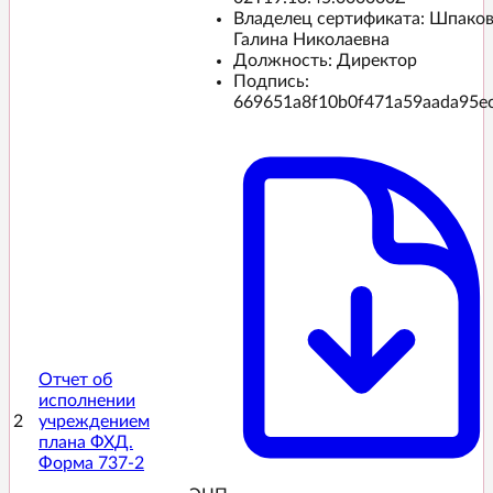
Владелец сертификата: Шпако
Галина Николаевна
Должность: Директор
Подпись:
669651a8f10b0f471a59aada95e
Отчет об
исполнении
2
учреждением
плана ФХД.
Форма 737-2