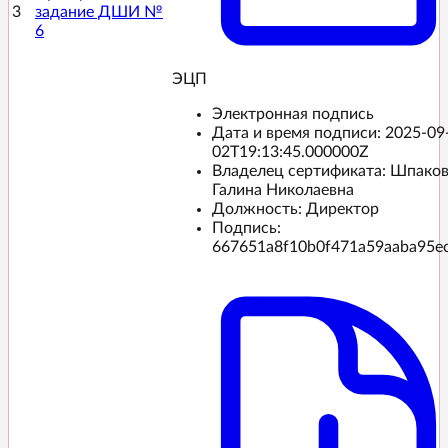
3
задание ДШИ №
6
ЭЦП️
Электронная подпись
Дата и время подписи:
2025-09
02T19:13:45.000000Z
Владелец сертификата: Шпако
Галина Николаевна
Должность: Директор
Подпись:
667651a8f10b0f471a59aaba95e