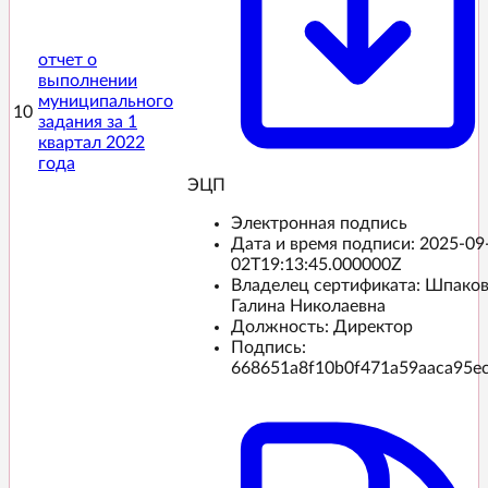
отчет о
выполнении
муниципального
10
задания за 1
квартал 2022
года
ЭЦП️
Электронная подпись
Дата и время подписи:
2025-09
02T19:13:45.000000Z
Владелец сертификата: Шпако
Галина Николаевна
Должность: Директор
Подпись:
668651a8f10b0f471a59aaca95e