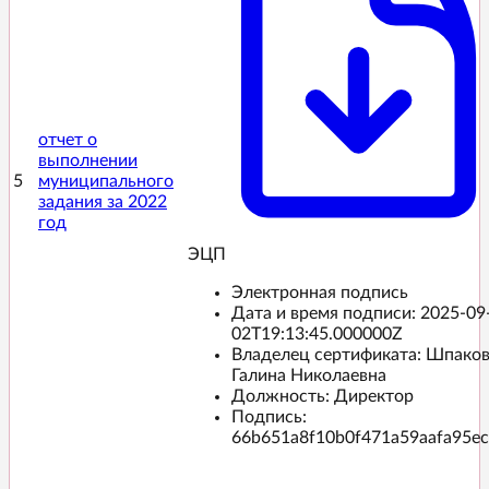
отчет о
выполнении
5
муниципального
задания за 2022
год
ЭЦП️
Электронная подпись
Дата и время подписи:
2025-09
02T19:13:45.000000Z
Владелец сертификата: Шпако
Галина Николаевна
Должность: Директор
Подпись:
66b651a8f10b0f471a59aafa95ec