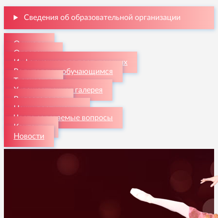
Сведения об образовательной организации
О школе
Отделения
Информация для поступающих
Родителям и обучающимся
Творчество
Художественная галерея
Видеогалерея
Наши достижения
Часто задаваемые вопросы
Контакты
Новости