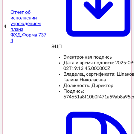
Отчет об
исполнении
учреждением
4
плана
ФХД.Форма 737-
4
ЭЦП️
Электронная подпись
Дата и время подписи:
2025-09
02T19:13:45.000000Z
Владелец сертификата: Шпако
Галина Николаевна
Должность: Директор
Подпись:
674651a8f10b0f471a59ab8a95e