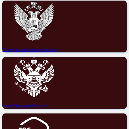
Минпросвещения России
Минобрнауки России