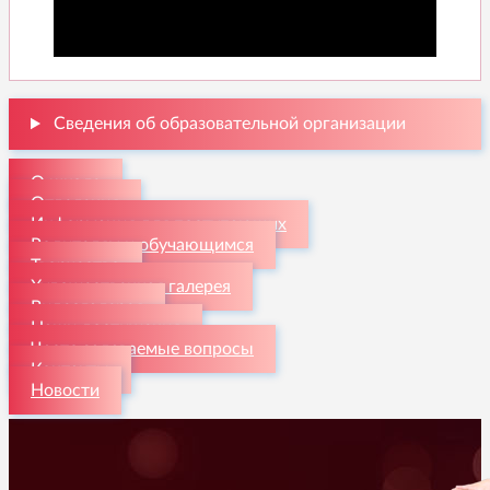
Сведения об образовательной организации
О школе
Отделения
Информация для поступающих
Родителям и обучающимся
Творчество
Художественная галерея
Видеогалерея
Наши достижения
Часто задаваемые вопросы
Контакты
Новости