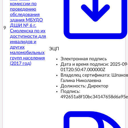
комиссии по
проведению
обследования
здания МБУДО
ДШИ № 6 г.
9
Смоленска по их
доступности для
инвалидов и
других
ЭЦП️
маломобильных
групп населения
Электронная подпись
(2017 год)
Дата и время подписи:
2025-09
01T20:50:47.000000Z
Владелец сертификата: Шпако
Галина Николаевна
Должность: Директор
Подпись:
492651a8f10bc34147658d6a95e