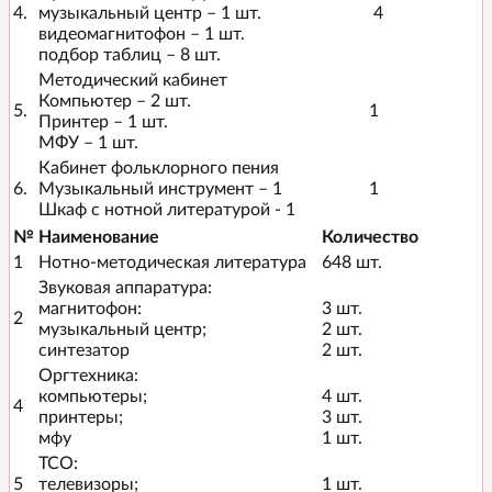
4.
музыкальный центр – 1 шт.
4
видеомагнитофон – 1 шт.
подбор таблиц – 8 шт.
Методический кабинет
Компьютер – 2 шт.
5.
1
Принтер – 1 шт.
МФУ – 1 шт.
Кабинет фольклорного пения
6.
Музыкальный инструмент – 1
1
Шкаф с нотной литературой - 1
№
Наименование
Количество
1
Нотно-методическая литература
648 шт.
Звуковая аппаратура:
магнитофон:
3 шт.
2
музыкальный центр;
2 шт.
синтезатор
2 шт.
Оргтехника:
компьютеры;
4 шт.
4
принтеры;
3 шт.
мфу
1 шт.
ТСО:
5
телевизоры;
1 шт.