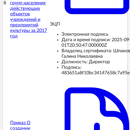
8
групп населения
действующих
объектов
учреждений и
ЭЦП️
предприятий
культуры за 2017
Электронная подпись
год
Дата и время подписи:
2025-09
01T20:50:47.000000Z
Владелец сертификата: Шпако
Галина Николаевна
Должность: Директор
Подпись:
483651a8f10bc34147658c7a95e
Приказ О
создании