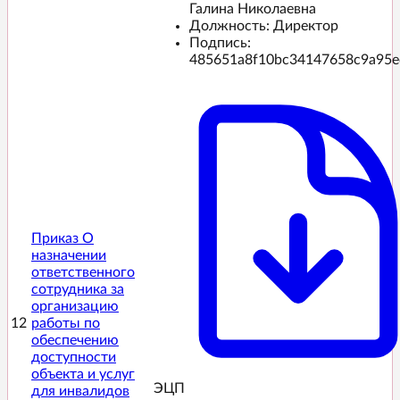
Галина Николаевна
Должность: Директор
Подпись:
485651a8f10bc34147658c9a95e
Приказ О
назначении
ответственного
сотрудника за
организацию
12
работы по
обеспечению
доступности
объекта и услуг
ЭЦП️
для инвалидов