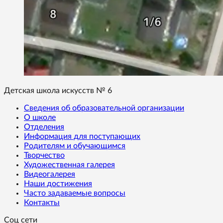
Детская школа искусств № 6
Сведения об образовательной организации
О школе
Отделения
Информация для поступающих
Родителям и обучающимся
Творчество
Художественная галерея
Видеогалерея
Наши достижения
Часто задаваемые вопросы
Контакты
Соц сети