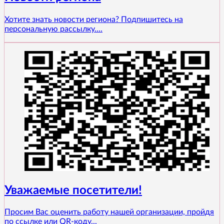
Хотите знать новости региона? Подпишитесь на
персональную рассылку....
Уважаемые посетители!
Просим Вас оценить работу нашей организации, пройдя
по ссылке или QR-коду...