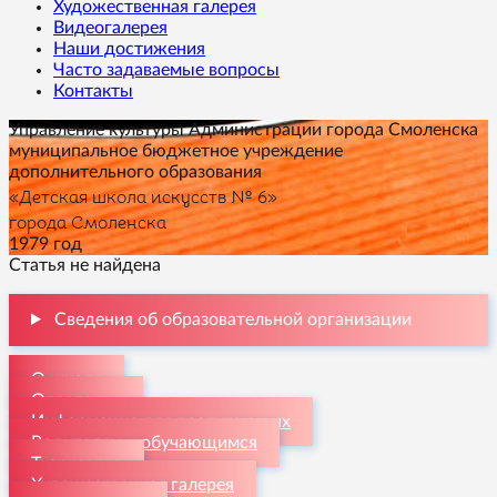
Художественная галерея
Видеогалерея
Наши достижения
Часто задаваемые вопросы
Контакты
Управление культуры Администрации города Смоленска
муниципальное бюджетное учреждение
дополнительного образования
«Детская школа искусств № 6»
города Смоленска
1979 год
Статья не найдена
Сведения об образовательной организации
О школе
Отделения
Информация для поступающих
Родителям и обучающимся
Творчество
Художественная галерея