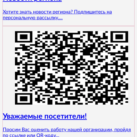
Хотите знать новости региона? Подпишитесь на
персональную рассылку....
Уважаемые посетители!
Просим Вас оценить работу нашей организации, пройдя
по ссылке или QR-коду...