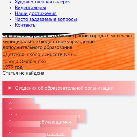
Художественная галерея
Видеогалерея
Наши достижения
Часто задаваемые вопросы
Контакты
Управление культуры Администрации города Смоленска
муниципальное бюджетное учреждение
дополнительного образования
«Детская школа искусств № 6»
города Смоленска
1979 год
Статья не найдена
Сведения об образовательной организации
О школе
Отделения
Информация для поступающих
Родителям и обучающимся
Творчество
Художественная галерея