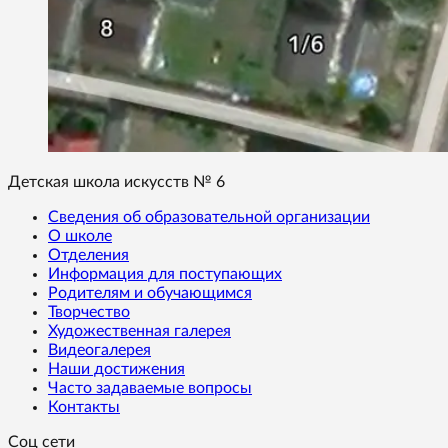
Детская школа искусств № 6
Сведения об образовательной организации
О школе
Отделения
Информация для поступающих
Родителям и обучающимся
Творчество
Художественная галерея
Видеогалерея
Наши достижения
Часто задаваемые вопросы
Контакты
Соц сети