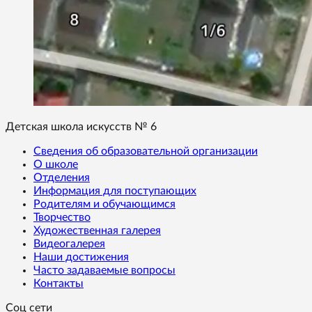
Детская школа искусств № 6
Сведения об образовательной организации
О школе
Отделения
Информация для поступающих
Родителям и обучающимся
Творчество
Художественная галерея
Видеогалерея
Наши достижения
Часто задаваемые вопросы
Контакты
Соц сети