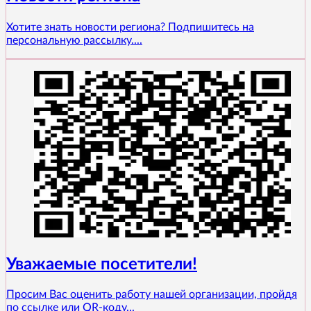
Хотите знать новости региона? Подпишитесь на
персональную рассылку....
Уважаемые посетители!
Просим Вас оценить работу нашей организации, пройдя
по ссылке или QR-коду...