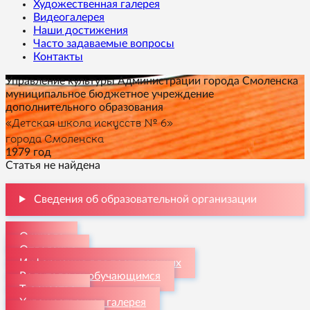
Художественная галерея
Видеогалерея
Наши достижения
Часто задаваемые вопросы
Контакты
Управление культуры Администрации города Смоленска
муниципальное бюджетное учреждение
дополнительного образования
«Детская школа искусств № 6»
города Смоленска
1979 год
Статья не найдена
Сведения об образовательной организации
О школе
Отделения
Информация для поступающих
Родителям и обучающимся
Творчество
Художественная галерея