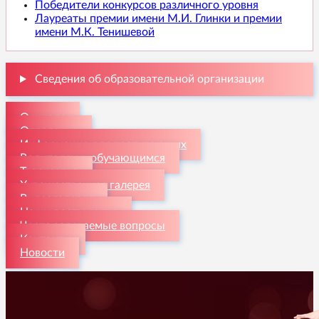
Победители конкурсов различного уровня
Лауреаты премии имени М.И. Глинки и премии
имени М.К. Тенишевой
Сведения об образовательной организации
О школе
Отделения
Информация для поступающих
Родителям и обучающимся
Творчество
Художественная галерея
Видеогалерея
Наши достижения
Часто задаваемые вопросы
Контакты
Новости