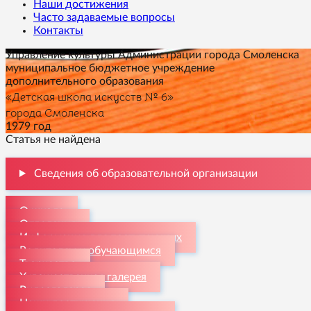
Наши достижения
Часто задаваемые вопросы
Контакты
Управление культуры Администрации города Смоленска
муниципальное бюджетное учреждение
дополнительного образования
«Детская школа искусств № 6»
города Смоленска
1979 год
Статья не найдена
Сведения об образовательной организации
О школе
Отделения
Информация для поступающих
Родителям и обучающимся
Творчество
Художественная галерея
Видеогалерея
Наши достижения