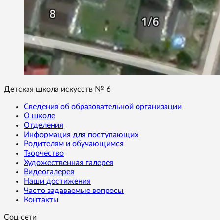
Детская школа искусств № 6
Сведения об образовательной организации
О школе
Отделения
Информация для поступающих
Родителям и обучающимся
Творчество
Художественная галерея
Видеогалерея
Наши достижения
Часто задаваемые вопросы
Контакты
Соц сети