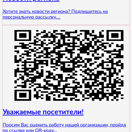
Хотите знать новости региона? Подпишитесь на
персональную рассылку....
Уважаемые посетители!
Просим Вас оценить работу нашей организации, пройдя
по ссылке или QR-коду...