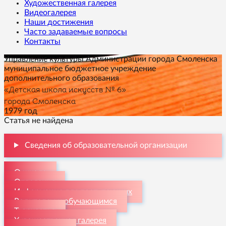
Художественная галерея
Видеогалерея
Наши достижения
Часто задаваемые вопросы
Контакты
Управление культуры Администрации города Смоленска
муниципальное бюджетное учреждение
дополнительного образования
«Детская школа искусств № 6»
города Смоленска
1979 год
Статья не найдена
Сведения об образовательной организации
О школе
Отделения
Информация для поступающих
Родителям и обучающимся
Творчество
Художественная галерея