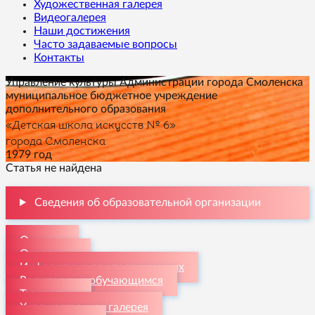
Художественная галерея
Видеогалерея
Наши достижения
Часто задаваемые вопросы
Контакты
Управление культуры Администрации города Смоленска
муниципальное бюджетное учреждение
дополнительного образования
«Детская школа искусств № 6»
города Смоленска
1979 год
Статья не найдена
Сведения об образовательной организации
О школе
Отделения
Информация для поступающих
Родителям и обучающимся
Творчество
Художественная галерея