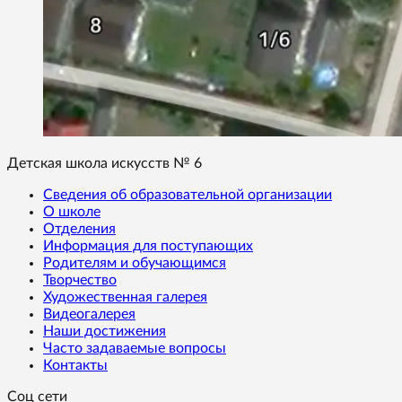
Детская школа искусств № 6
Сведения об образовательной организации
О школе
Отделения
Информация для поступающих
Родителям и обучающимся
Творчество
Художественная галерея
Видеогалерея
Наши достижения
Часто задаваемые вопросы
Контакты
Соц сети