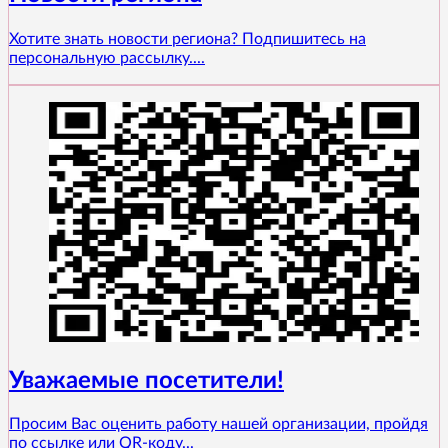
Хотите знать новости региона? Подпишитесь на
персональную рассылку....
Уважаемые посетители!
Просим Вас оценить работу нашей организации, пройдя
по ссылке или QR-коду...