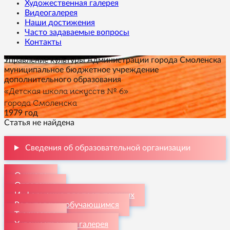
Художественная галерея
Видеогалерея
Наши достижения
Часто задаваемые вопросы
Контакты
Управление культуры Администрации города Смоленска
муниципальное бюджетное учреждение
дополнительного образования
«Детская школа искусств № 6»
города Смоленска
1979 год
Статья не найдена
Сведения об образовательной организации
О школе
Отделения
Информация для поступающих
Родителям и обучающимся
Творчество
Художественная галерея