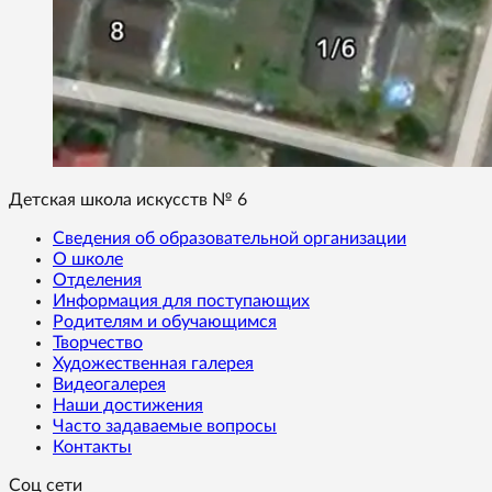
Детская школа искусств № 6
Сведения об образовательной организации
О школе
Отделения
Информация для поступающих
Родителям и обучающимся
Творчество
Художественная галерея
Видеогалерея
Наши достижения
Часто задаваемые вопросы
Контакты
Соц сети