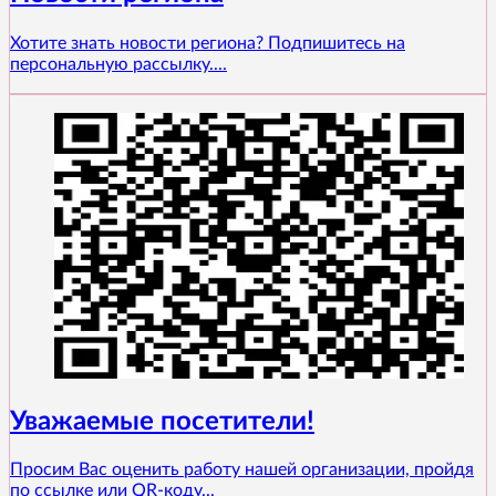
Хотите знать новости региона? Подпишитесь на
персональную рассылку....
Уважаемые посетители!
Просим Вас оценить работу нашей организации, пройдя
по ссылке или QR-коду...