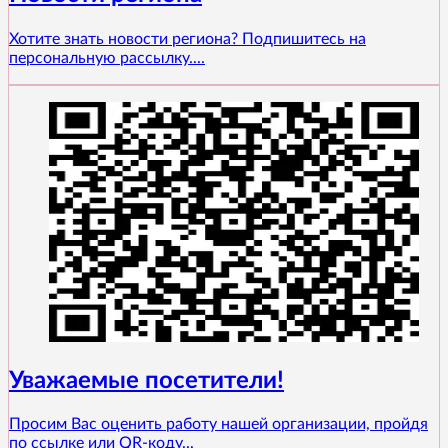
Хотите знать новости региона? Подпишитесь на
персональную рассылку....
Уважаемые посетители!
Просим Вас оценить работу нашей организации, пройдя
по ссылке или QR-коду...