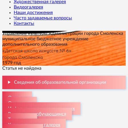
Художественная галерея
Видеогалерея
Наши достижения
Часто задаваемые вопросы
Контакты
Управление культуры Администрации города Смоленска
муниципальное бюджетное учреждение
дополнительного образования
«Детская школа искусств № 6»
города Смоленска
1979 год
Статья не найдена
Сведения об образовательной организации
О школе
Отделения
Информация для поступающих
Родителям и обучающимся
Творчество
Художественная галерея