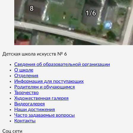
Детская школа искусств № 6
Сведения об образовательной организации
О школе
Отделения
Информация для поступающих
Родителям и обучающимся
Творчество
Художественная галерея
Видеогалерея
Наши достижения
Часто задаваемые вопросы
Контакты
Соц сети