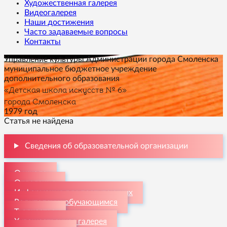
Художественная галерея
Видеогалерея
Наши достижения
Часто задаваемые вопросы
Контакты
Управление культуры Администрации города Смоленска
муниципальное бюджетное учреждение
дополнительного образования
«Детская школа искусств № 6»
города Смоленска
1979 год
Статья не найдена
Сведения об образовательной организации
О школе
Отделения
Информация для поступающих
Родителям и обучающимся
Творчество
Художественная галерея