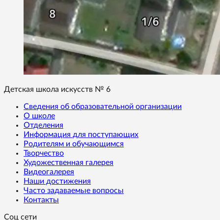
Детская школа искусств № 6
Сведения об образовательной организации
О школе
Отделения
Информация для поступающих
Родителям и обучающимся
Творчество
Художественная галерея
Видеогалерея
Наши достижения
Часто задаваемые вопросы
Контакты
Соц сети