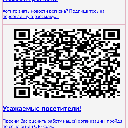
Хотите знать новости региона? Подпишитесь на
персональную рассылку....
Уважаемые посетители!
Просим Вас оценить работу нашей организации, пройдя
по ссылке или QR-коду...