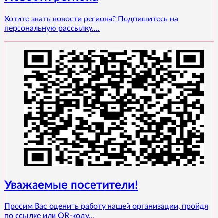
Хотите знать новости региона? Подпишитесь на
персональную рассылку....
Уважаемые посетители!
Просим Вас оценить работу нашей организации, пройдя
по ссылке или QR-коду...