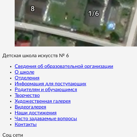
Детская школа искусств № 6
Сведения об образовательной организации
О школе
Отделения
Информация для поступающих
Родителям и обучающимся
Творчество
Художественная галерея
Видеогалерея
Наши достижения
Часто задаваемые вопросы
Контакты
Соц сети