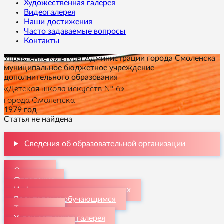
Художественная галерея
Видеогалерея
Наши достижения
Часто задаваемые вопросы
Контакты
Управление культуры Администрации города Смоленска
муниципальное бюджетное учреждение
дополнительного образования
«Детская школа искусств № 6»
города Смоленска
1979 год
Статья не найдена
Сведения об образовательной организации
О школе
Отделения
Информация для поступающих
Родителям и обучающимся
Творчество
Художественная галерея