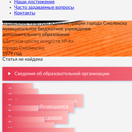
Наши достижения
Часто задаваемые вопросы
Контакты
Управление культуры Администрации города Смоленска
муниципальное бюджетное учреждение
дополнительного образования
«Детская школа искусств № 6»
города Смоленска
1979 год
Статья не найдена
Сведения об образовательной организации
О школе
Отделения
Информация для поступающих
Родителям и обучающимся
Творчество
Художественная галерея
Видеогалерея
Наши достижения