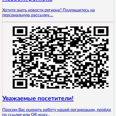
Хотите знать новости региона? Подпишитесь на
персональную рассылку....
Уважаемые посетители!
Просим Вас оценить работу нашей организации, пройдя
по ссылке или QR-коду...