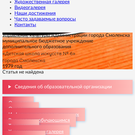
Художественная галерея
Видеогалерея
Наши достижения
Часто задаваемые вопросы
Контакты
Управление культуры Администрации города Смоленска
муниципальное бюджетное учреждение
дополнительного образования
«Детская школа искусств № 6»
города Смоленска
1979 год
Статья не найдена
Сведения об образовательной организации
О школе
Отделения
Информация для поступающих
Родителям и обучающимся
Творчество
Художественная галерея