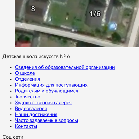
Детская школа искусств № 6
Сведения об образовательной организации
О школе
Отделения
Информация для поступающих
Родителям и обучающимся
Творчество
Художественная галерея
Видеогалерея
Наши достижения
Часто задаваемые вопросы
Контакты
Соц сети