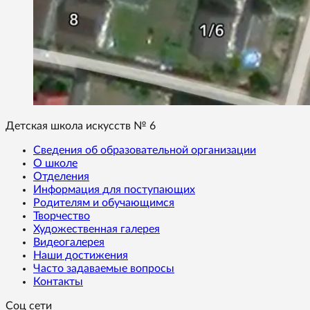
Детская школа искусств № 6
Сведения об образовательной организации
О школе
Отделения
Информация для поступающих
Родителям и обучающимся
Творчество
Художественная галерея
Видеогалерея
Наши достижения
Часто задаваемые вопросы
Контакты
Соц сети