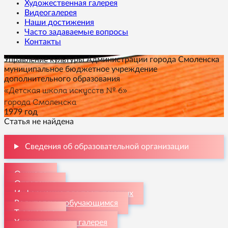
Художественная галерея
Видеогалерея
Наши достижения
Часто задаваемые вопросы
Контакты
Управление культуры Администрации города Смоленска
муниципальное бюджетное учреждение
дополнительного образования
«Детская школа искусств № 6»
города Смоленска
1979 год
Статья не найдена
Сведения об образовательной организации
О школе
Отделения
Информация для поступающих
Родителям и обучающимся
Творчество
Художественная галерея