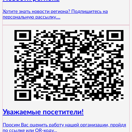
Хотите знать новости региона? Подпишитесь на
персональную рассылку....
Уважаемые посетители!
Просим Вас оценить работу нашей организации, пройдя
по ссылке или QR-коду...