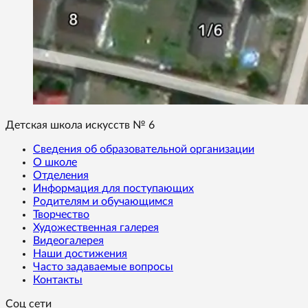
Детская школа искусств № 6
Сведения об образовательной организации
О школе
Отделения
Информация для поступающих
Родителям и обучающимся
Творчество
Художественная галерея
Видеогалерея
Наши достижения
Часто задаваемые вопросы
Контакты
Соц сети