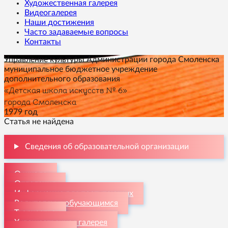
Художественная галерея
Видеогалерея
Наши достижения
Часто задаваемые вопросы
Контакты
Управление культуры Администрации города Смоленска
муниципальное бюджетное учреждение
дополнительного образования
«Детская школа искусств № 6»
города Смоленска
1979 год
Статья не найдена
Сведения об образовательной организации
О школе
Отделения
Информация для поступающих
Родителям и обучающимся
Творчество
Художественная галерея