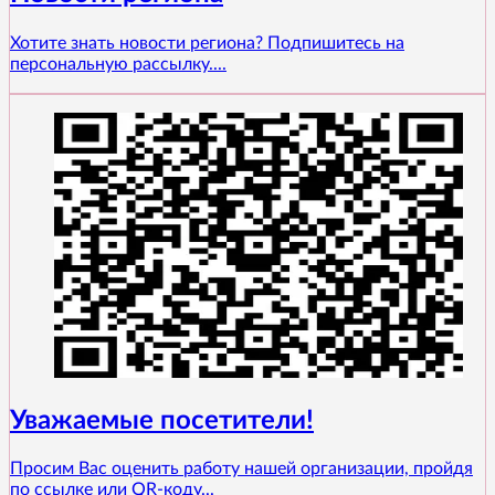
Хотите знать новости региона? Подпишитесь на
персональную рассылку....
Уважаемые посетители!
Просим Вас оценить работу нашей организации, пройдя
по ссылке или QR-коду...