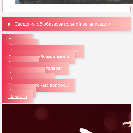
Сведения об образовательной организации
О школе
Отделения
Информация для поступающих
Родителям и обучающимся
Творчество
Художественная галерея
Видеогалерея
Наши достижения
Часто задаваемые вопросы
Контакты
Новости