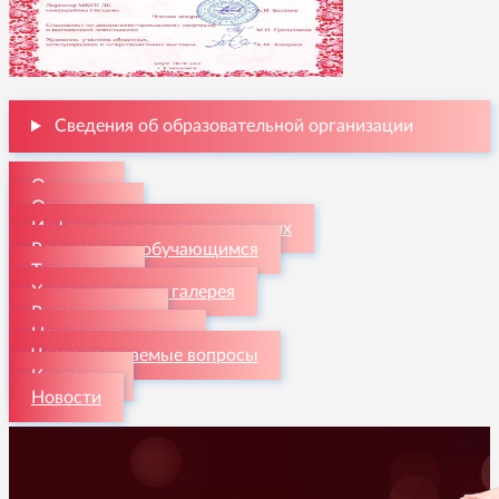
Сведения об образовательной организации
О школе
Отделения
Информация для поступающих
Родителям и обучающимся
Творчество
Художественная галерея
Видеогалерея
Наши достижения
Часто задаваемые вопросы
Контакты
Новости