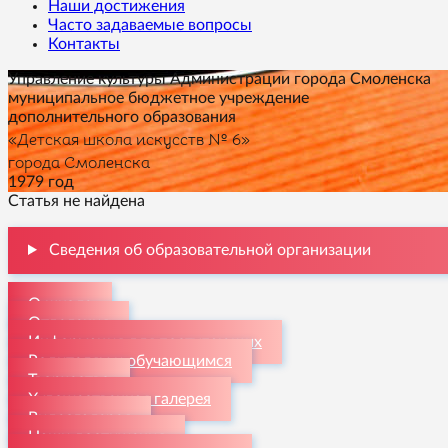
Наши достижения
Часто задаваемые вопросы
Контакты
Управление культуры Администрации города Смоленска
муниципальное бюджетное учреждение
дополнительного образования
«Детская школа искусств № 6»
города Смоленска
1979 год
Статья не найдена
Сведения об образовательной организации
О школе
Отделения
Информация для поступающих
Родителям и обучающимся
Творчество
Художественная галерея
Видеогалерея
Наши достижения