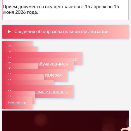
Прием документов осуществляется с 15 апреля по 15
июня 2026 года.
Сведения об образовательной организации
О школе
Отделения
Информация для поступающих
Родителям и обучающимся
Творчество
Художественная галерея
Видеогалерея
Наши достижения
Часто задаваемые вопросы
Контакты
Новости