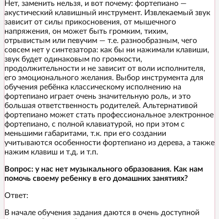
Нет, заменить нельзя, и вот почему: фортепиано —
акустический клавишный инструмент. Извлекаемый звук
зависит от силы прикосновения, от мышечного
напряжения, он может быть громким, тихим,
отрывистым или певучим — т.е. разнообразным, чего
совсем нет у синтезатора: как бы ни нажимали клавиши,
звук будет одинаковым по громкости,
продолжительности и не зависит от воли исполнителя,
его эмоционального желания. Выбор инструмента для
обучения ребёнка классическому исполнению на
фортепиано играет очень значительную роль, и это
большая ответственность родителей. Альтернативой
фортепиано может стать профессиональное электронное
фортепиано, с полной клавиатурой, но при этом с
меньшими габаритами, т.к. при его создании
учитываются особенности фортепиано из дерева, а также
нажим клавиш и т.д. и т.п.
Вопрос: у нас нет музыкального образования. Как нам
помочь своему ребенку в его домашних занятиях?
Ответ:
В начале обучения задания даются в очень доступной