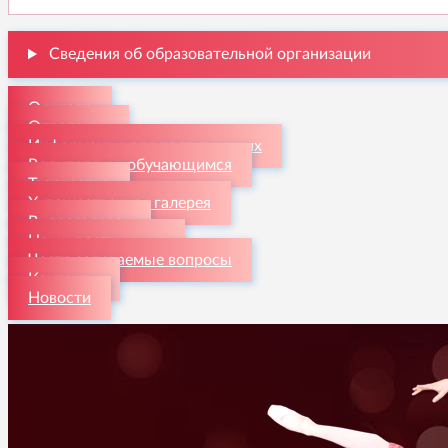
Сведения об образовательной организации
О школе
Отделения
Информация для поступающих
Родителям и обучающимся
Творчество
Художественная галерея
Видеогалерея
Наши достижения
Часто задаваемые вопросы
Контакты
Новости