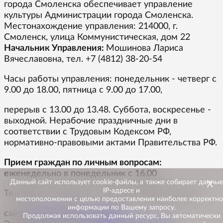
города Смоленска обеспечивает управление
культуры Администрации города Смоленска.
Местонахождение управления: 214000, г.
Смоленск, улица Коммунистическая, дом 22
Начальник Управления:
Мошинова Лариса
Вячеславовна, тел. +7 (4812) 38-20-54
Часы работы управления: понедельник - четверг с
9.00 до 18.00, пятница с 9.00 до 17.00,
перерыв с 13.00 до 13.48. Суббота, воскресенье -
выходной. Нерабочие праздничные дни в
соответствии с Трудовым Кодексом РФ,
нормативно-правовыми актами Правительства РФ.
Прием граждан по личным вопросам:
еженедельно в понедельник с 16.00
Х
Данный сайт использует cookie-файлы, а также собирает данные
IP-адресе и
Телефоны: приемная – т/факс: (4812) 38-13-43
местоположении с целью предоставления наиболее корректн
информации по Вашему запросу.
сайт:
http://смолкультура.рф
Продолжая использовать данный ресурс, Вы автоматически