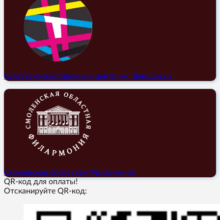
Культурно-выставочный центр им. Тенишевых
Смоленская областная Филармония
QR-код для оплаты!
Отсканируйте QR-код: