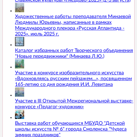
славянской культуры «Гнёздово-2025» (2-3 августа)
Художественные работы преподавателя Минаевой
Людмилы Юрьевны, написанные в рамках
Международного пленэра «Русская Атлантида -
2025». июль 2025 г.
Каталог избранных работ Творческого объединения
"Новые передвижники" (Минаева Л.Ю.)
Участие в конкурсе изобразительного искусства
«Вдохновляясь русским пейзажем…», посвященном
165-летию со дня рождения И.И. Левитана
Участие в III Открытой Межрегиональной выставке-
конкурсе «Педагог-художник»
Выставка работ обучающихся МБУДО "Детской
школы искусств № 6" города Смоленска "Чудеса
зимних праздников"