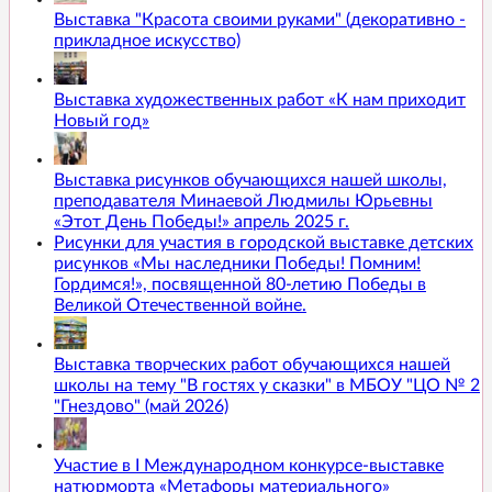
Выставка "Красота своими руками" (декоративно -
прикладное искусство)
Выставка художественных работ «К нам приходит
Новый год»
Выставка рисунков обучающихся нашей школы,
преподавателя Минаевой Людмилы Юрьевны
«Этот День Победы!» апрель 2025 г.
Рисунки для участия в городской выставке детских
рисунков «Мы наследники Победы! Помним!
Гордимся!», посвященной 80-летию Победы в
Великой Отечественной войне.
Выставка творческих работ обучающихся нашей
школы на тему "В гостях у сказки" в МБОУ "ЦО № 2
"Гнездово" (май 2026)
Участие в I Международном конкурсе-выставке
натюрморта «Метафоры материального»