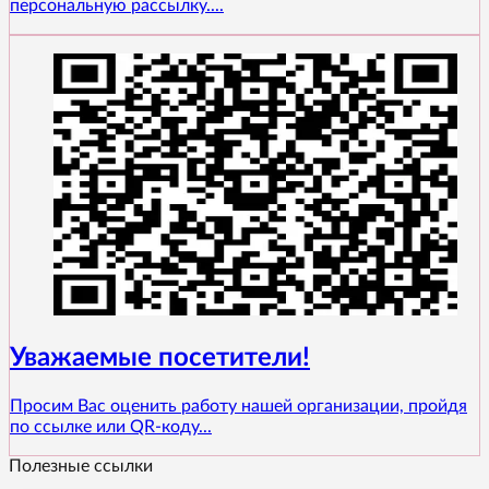
персональную рассылку....
Уважаемые посетители!
Просим Вас оценить работу нашей организации, пройдя
по ссылке или QR-коду...
Полезные ссылки