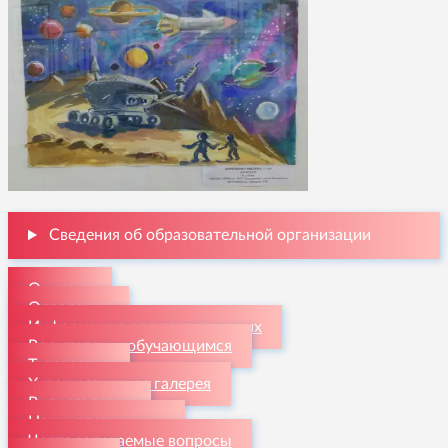
Сведения об образовательной организации
О школе
Отделения
Информация для поступающих
Родителям и обучающимся
Творчество
Художественная галерея
Видеогалерея
Наши достижения
Часто задаваемые вопросы