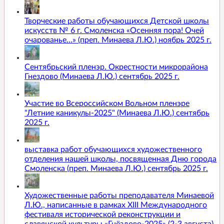
Творческие работы обучающихся Детской школы
искусств № 6 г. Смоленска «Осенняя пора! Очей
очарованье…» (преп. Минаева Л.Ю.) ноябрь 2025 г.
Сентябрьский пленэр. Окрестности микрорайона
Гнездово (Минаева Л.Ю.) сентябрь 2025 г.
Участие во Всероссийском Вольном пленэре
"Летние каникулы-2025" (Минаева Л.Ю.) сентябрь
2025 г.
выставка работ обучающихся художественного
отделения нашей школы, посвященная Дню города
Смоленска (преп. Минаева Л.Ю.) сентябрь 2025 г.
Художественные работы преподавателя Минаевой
Л.Ю., написанные в рамках XIII Международного
фестиваля исторической реконструкции и