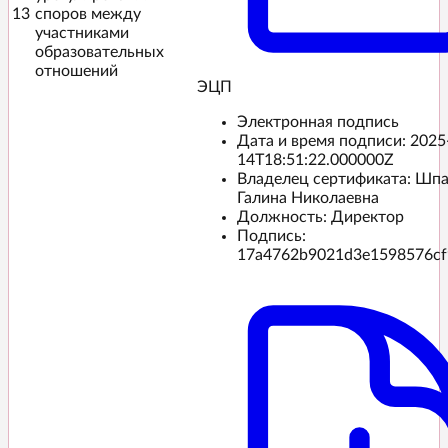
13
споров между
участниками
образовательных
отношений
ЭЦП️
Электронная подпись
Дата и время подписи:
2025
14T18:51:22.000000Z
Владелец сертификата: Шп
Галина Николаевна
Должность: Директор
Подпись:
17a4762b9021d3e1598576cf