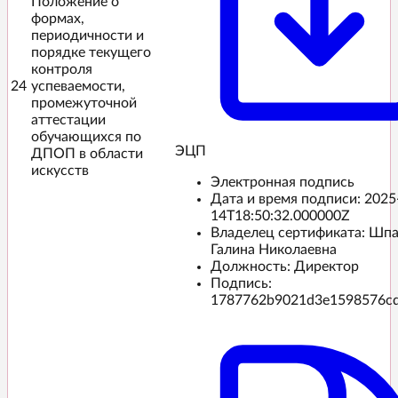
Положение о
формах,
периодичности и
порядке текущего
контроля
24
успеваемости,
промежуточной
аттестации
обучающихся по
ЭЦП️
ДПОП в области
искусств
Электронная подпись
Дата и время подписи:
2025
14T18:50:32.000000Z
Владелец сертификата: Шп
Галина Николаевна
Должность: Директор
Подпись:
1787762b9021d3e1598576c