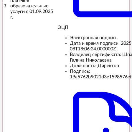
платные
3
образовательные
услуги с 01.09.2025
г.
ЭЦП️
Электронная подпись
Дата и время подписи:
2025
08T18:06:24.000000Z
Владелец сертификата: Шп
Галина Николаевна
Должность: Директор
Подпись:
19a5762b9021d3e1598576ef