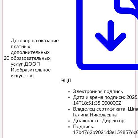
Договор на оказание
платных
дополнительных
20
образовательных
услуг ДООП
Изобразительное
искусство
ЭЦП️
Электронная подпись
Дата и время подписи:
2025
14T18:51:35.000000Z
Владелец сертификата: Шп
Галина Николаевна
Должность: Директор
Подпись:
17b4762b9021d3e1598576c