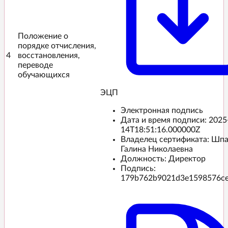
Положение о
порядке отчисления,
4
восстановления,
переводе
обучающихся
ЭЦП️
Электронная подпись
Дата и время подписи:
2025
14T18:51:16.000000Z
Владелец сертификата: Шп
Галина Николаевна
Должность: Директор
Подпись:
179b762b9021d3e1598576c