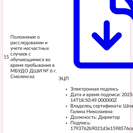
Положение о
расследовании и
учете несчастных
случаев с
15
обучающимися во
время пребывания в
МБУДО ДШИ № 6 г.
Смоленска
ЭЦП️
Электронная подпись
Дата и время подписи:
2025
14T18:50:49.000000Z
Владелец сертификата: Шп
Галина Николаевна
Должность: Директор
Подпись:
1793762b9021d3e1598576c