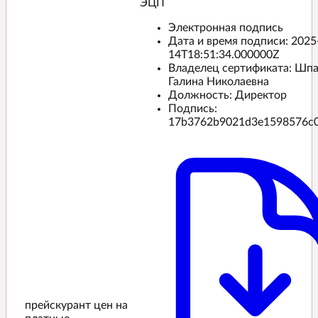
ЭЦП️
Электронная подпись
Дата и время подписи:
2025
14T18:51:34.000000Z
Владелец сертификата: Шп
Галина Николаевна
Должность: Директор
Подпись:
17b3762b9021d3e1598576c
прейскурант цен на