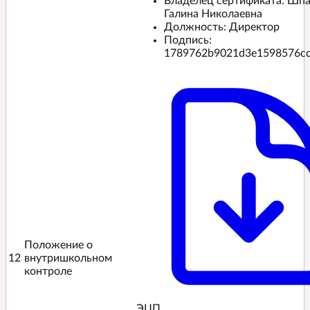
Владелец сертификата: Шп
Галина Николаевна
Должность: Директор
Подпись:
1789762b9021d3e1598576c
Положение о
12
внутришкольном
контроле
ЭЦП️