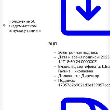
Положение об
9
академическом
отпуске учащихся
ЭЦП️
Электронная подпись
Дата и время подписи:
2025
14T18:50:24.000000Z
Владелец сертификата: Шп
Галина Николаевна
Должность: Директор
Подпись:
1785762b9021d3e1598576c