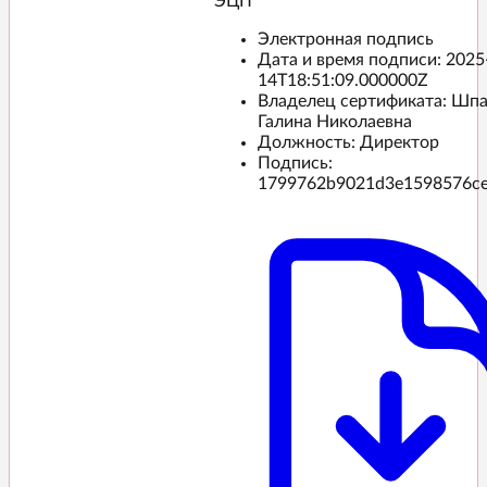
ЭЦП️
Электронная подпись
Дата и время подписи:
2025
14T18:51:09.000000Z
Владелец сертификата: Шп
Галина Николаевна
Должность: Директор
Подпись:
1799762b9021d3e1598576c