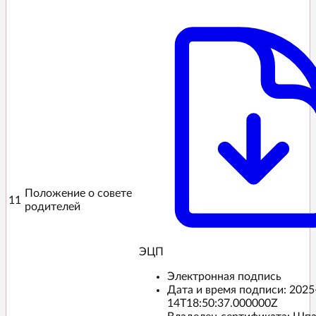
Положение о совете
11
родителей
ЭЦП️
Электронная подпись
Дата и время подписи:
2025
14T18:50:37.000000Z