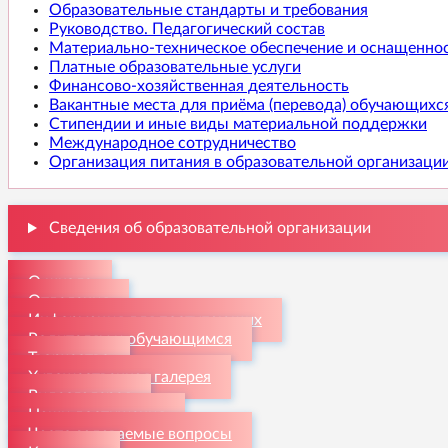
Образовательные стандарты и требования
Руководство. Педагогический состав
Материально-техническое обеспечение и оснащеннос
Платные образовательные услуги
Финансово-хозяйственная деятельность
Вакантные места для приёма (перевода) обучающихс
Стипендии и иные виды материальной поддержки
Международное сотрудничество
Организация питания в образовательной организаци
Сведения об образовательной организации
О школе
Отделения
Информация для поступающих
Родителям и обучающимся
Творчество
Художественная галерея
Видеогалерея
Наши достижения
Часто задаваемые вопросы